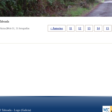
Taboada
< Anterior
11
12
13
14
15
Páxina
20
de 31, 31 fotografías
 Taboada - Lugo (Galicia)