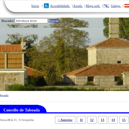
Inicio
|
Accesibilidade
|
Axuda
|
Mapa web
|
Galego
|
Buscador
Servizos Municipais
Turismo
aboada
Concello de Taboada
< Anterior
11
12
13
14
15
Páxina
20
de 31, 31 fotografías