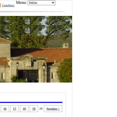
Menu:
Castellano
Sede electrónica
16
17
18
19
20
Seguinte >