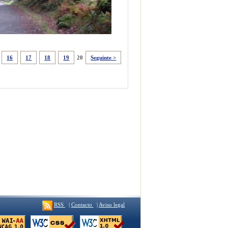
16
17
18
19
20
Seguinte >
RSS
|
Contacto
|
Aviso legal