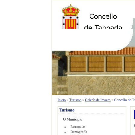
O Concello
Inicio
»
Turismo
»
Galería de Imaxes
»
Concello de T
Turismo
O Municipio
Parroquias
Demografía