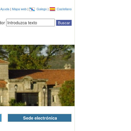
|
Ayuda
|
Mapa web
|
Galego
|
Castellano
dor
Sede electrónica