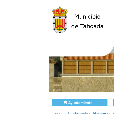
El Ayuntamiento
Inicio
»
El Ayuntamiento
»
Urbanismo
»
L