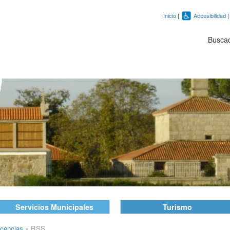
Inicio
|
Accesibilidad
Busca
Servicios Municipales
Turismo
icencias
»
RSS