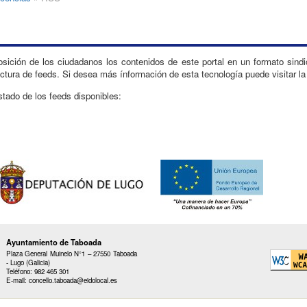
sición de los ciudadanos los contenidos de este portal en un formato sind
ectura de feeds. Si desea más ínformación de esta tecnología puede visitar l
stado de los feeds disponibles:
Ayuntamiento de Taboada
Plaza General Muinelo N°1 – 27550 Taboada
- Lugo (Galicia)
Teléfono: 982 465 301
E-mail: concello.taboada@eidolocal.es