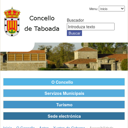
Menu:
Buscador
O Concello
Servizos Municipais
Turismo
Sede electrónica
Inicio
»
O Concello
»
Actas
»
Xuntas de Goberno
»
Accesibilidade