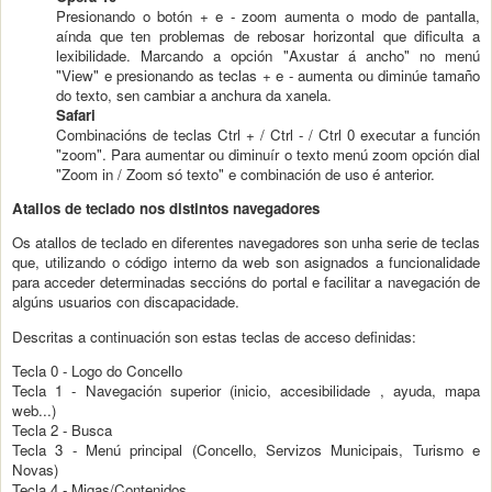
Presionando o botón + e - zoom aumenta o modo de pantalla,
aínda que ten problemas de rebosar horizontal que dificulta a
lexibilidade. Marcando a opción "Axustar á ancho" no menú
"View" e presionando as teclas + e - aumenta ou diminúe tamaño
do texto, sen cambiar a anchura da xanela.
Safari
Combinacións de teclas Ctrl + / Ctrl - / Ctrl 0 executar a función
"zoom". Para aumentar ou diminuír o texto menú zoom opción dial
"Zoom in / Zoom só texto" e combinación de uso é anterior.
Atallos de teclado nos distintos navegadores
Os atallos de teclado en diferentes navegadores son unha serie de teclas
que, utilizando o código interno da web son asignados a funcionalidade
para acceder determinadas seccións do portal e facilitar a navegación de
algúns usuarios con discapacidade.
Descritas a continuación son estas teclas de acceso definidas:
Tecla 0 - Logo do Concello
Tecla 1 - Navegación superior (inicio, accesibilidade , ayuda, mapa
web...)
Tecla 2 - Busca
Tecla 3 - Menú principal (Concello, Servizos Municipais, Turismo e
Novas)
Tecla 4 - Migas/Contenidos