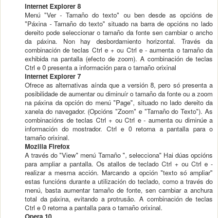
Internet Explorer 8
Menú "Ver - Tamaño do texto" ou ben desde as opcións de
"Páxina - Tamaño do texto" situado na barra de opcións no lado
dereito pode seleccionar o tamaño da fonte sen cambiar o ancho
da páxina. Non hay desbordamiento horizontal. Través da
combinación de teclas Ctrl e + ou Ctrl e - aumenta o tamaño da
exhibida na pantalla (efecto de zoom). A combinación de teclas
Ctrl e 0 presenta a información para o tamaño orixinal
Internet Explorer 7
Ofrece as alternativas aínda que a versión 8, pero só presenta a
posibilidade de aumentar ou diminuír o tamaño da fonte ou a zoom
na páxina da opción do menú "Page", situado no lado dereito da
xanela do navegador. (Opcións "Zoom" e "Tamaño do Texto"). As
combinacións de teclas Ctrl + ou Ctrl e - aumenta ou diminúe a
información do mostrador. Ctrl e 0 retorna a pantalla para o
tamaño orixinal.
Mozilla Firefox
A través do "View" menú Tamaño ", selecciona" Hai dúas opcións
para ampliar a pantalla. Os atallos de teclado Ctrl + ou Ctrl e -
realizar a mesma acción. Marcando a opción "texto só ampliar"
estas funcións durante a utilización do teclado, como a través do
menú, basta aumentar tamaño de fonte, sen cambiar a anchura
total da páxina, evitando a protrusão. A combinación de teclas
Ctrl e 0 retorna a pantalla para o tamaño orixinal.
Opera 10