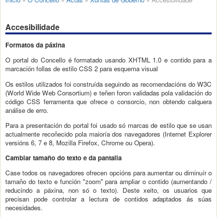
Accesibilidade
Formatos da páxina
O portal do Concello é formatado usando XHTML 1.0 e contido para a
marcación follas de estilo CSS 2 para esquema visual
Os estilos utilizados foi construída seguindo as recomendacións do W3C
(World Wide Web Consortium) e teñen foron validadas pola validación do
código CSS ferramenta que ofrece o consorcio, non obtendo calquera
análise de erro.
Para a presentación do portal foi usado só marcas de estilo que se usan
actualmente recoñecido pola maioría dos navegadores (Internet Explorer
versións 6, 7 e 8, Mozilla Firefox, Chrome ou Opera).
Cambiar tamaño do texto e da pantalla
Case todos os navegadores ofrecen opcións para aumentar ou diminuír o
tamaño do texto e función "zoom" para ampliar o contido (aumentando /
reducindo a páxina, non só o texto). Deste xeito, os usuarios que
precisan pode controlar a lectura de contidos adaptados ás súas
necesidades.