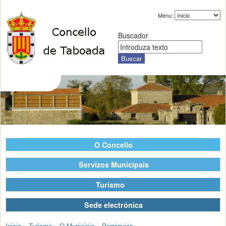
Menu:
Buscador
O Concello
Servizos Municipais
Turismo
Sede electrónica
Inicio
»
Turismo
»
O Municipio
»
Parroquias