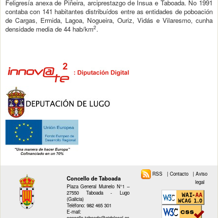
Feligresía anexa de Piñeira, arciprestazgo de Insua e Taboada. No 1991
contaba con 141 habitantes distribuídos entre as entidades de poboación
de Cargas, Ermida, Lagoa, Nogueira, Ouriz, Vidás e Vilaresmo, cunha
2
densidade media de 44 hab/km
.
RSS
|
Contacto
|
Aviso
Concello de Taboada
legal
Plaza General Muinelo N°1 –
27550 Taboada - Lugo
(Galicia)
Teléfono: 982 465 301
E-mail:
concello.taboada@eidolocal.es