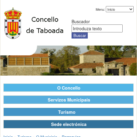
Menu:
Buscador
O Concello
Servizos Municipais
Turismo
Sede electrónica
Inicio
»
Turismo
»
O Municipio
»
Parroquias