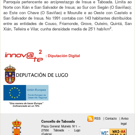
Parroquia pertencente ao arciprestazgo de Insua e Taboada. Limita ao
Norte con Xián e San Salvador de Insua; ao Sur con Segán (O Saviñao);
ao Este con Chave (O Saviñao) e Mourulle e ao Oeste con Castelo e
San Salvador de Insua. No 1991 contaba con 143 habitantes distribuídos
entre as entidades de Couso, Friamonde, Grove, Outeiro, Quintá, San
2
Xián, Telleira e Vilar, cunha densidade media de 25'1 hab/km
.
RSS
|
Contacto
|
Aviso
Concello de Taboada
legal
Plaza General Muinelo N°1 –
27550 Taboada - Lugo
(Galicia)