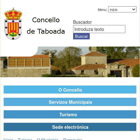
Menu:
Buscador
O Concello
Servizos Municipais
Turismo
Sede electrónica
Inicio
»
Turismo
»
O Municipio
»
Parroquias