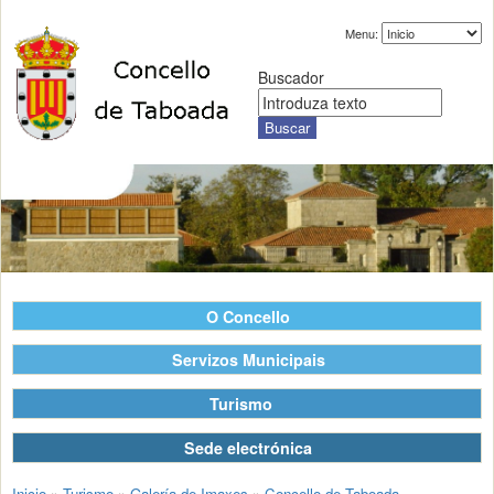
Menu:
Buscador
O Concello
Servizos Municipais
Turismo
Sede electrónica
Inicio
»
Turismo
»
Galería de Imaxes
»
Concello de Taboada