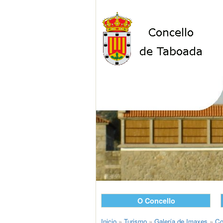
O Concello
Inicio
»
Turismo
»
Galería de Imaxes
»
Co