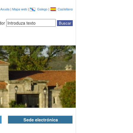
|
Axuda
|
Mapa web
|
Galego
|
Castellano
dor
Sede electrónica