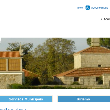
Inicio
|
Accesibilidade
Busca
Servizos Municipais
Turismo
ncello de Taboada