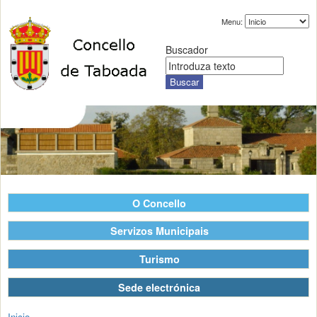
Menu:
Buscador
O Concello
Servizos Municipais
Turismo
Sede electrónica
Inicio