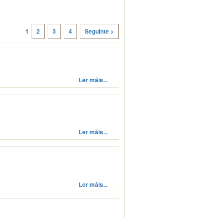
1
2
3
4
Seguinte >
Ler máis...
Ler máis...
Ler máis...