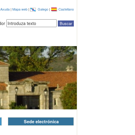
|
Axuda
|
Mapa web
|
Galego
|
Castellano
dor
Sede electrónica