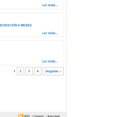
Ler máis...
 DURACIÓN 6 MESES
Ler máis...
Ler máis...
1
2
3
4
Seguinte >
RSS
|
Contacto
|
Aviso legal