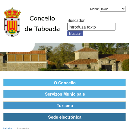
Menu:
Buscador
O Concello
Servizos Municipais
Turismo
Sede electrónica
Inicio
»
Agenda