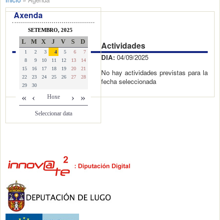
Axenda
SETEMBRO, 2025
L
M
X
J
V
S
D
Actividades
1
2
3
4
5
6
7
DIA:
04/09/2025
8
9
10
11
12
13
14
15
16
17
18
19
20
21
No hay actividades previstas para la
22
23
24
25
26
27
28
fecha seleccionada
29
30
«
‹
›
»
Hoxe
Seleccionar data