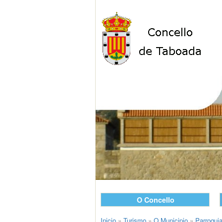
O Concello
Inicio
»
Turismo
»
O Municipio
»
Parroqui