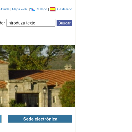
|
Axuda
|
Mapa web
|
Galego
|
Castellano
dor
Sede electrónica