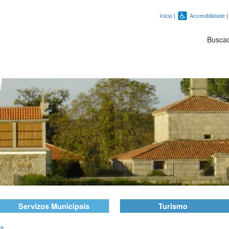
Inicio
|
Accesibilidade
Busca
Servizos Municipais
Turismo
as